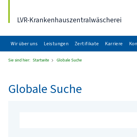
Direkt zum Inhalt
LVR-Krankenhauszentralwäscherei
Wir über uns
Leistungen
Zertifikate
Karriere
Kon
Sie sind hier:
Startseite
Globale Suche
Globale Suche