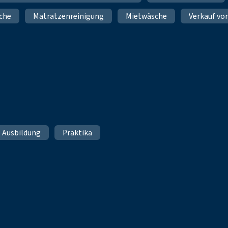
che
Matratzenreinigung
Mietwäsche
Verkauf vo
Ausbildung
Praktika