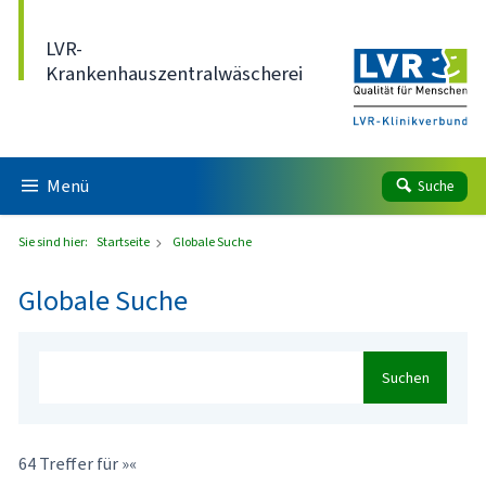
Direkt zum Inhalt
LVR-
Krankenhauszentralwäscherei
Menü
Suche
Sie sind hier:
Startseite
Globale Suche
Globale Suche
Suchen
64 Treffer für »«