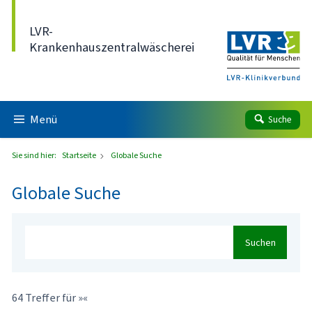
Direkt zum Inhalt
LVR-
Krankenhauszentralwäscherei
Menü
Suche
Sie sind hier:
Startseite
Globale Suche
Globale Suche
Suchen
64 Treffer für »«