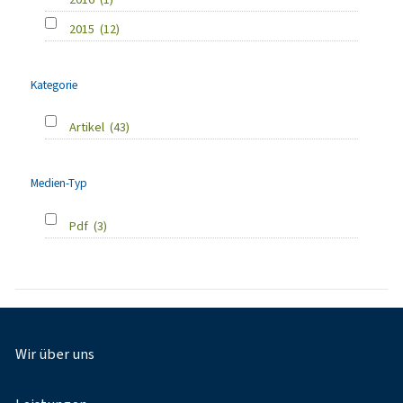
2015
(12)
Kategorie
Artikel
(43)
Medien-Typ
Pdf
(3)
Fußnavigation
Wir über uns