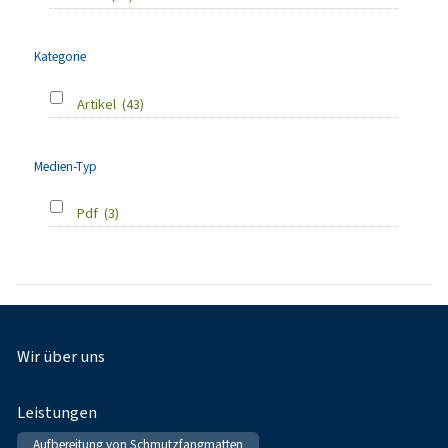
Kategorie
Artikel
(43)
Medien-Typ
Pdf
(3)
Fußnavigation
Wir über uns
Leistungen
Aufbereitung von Schmutzfangmatten