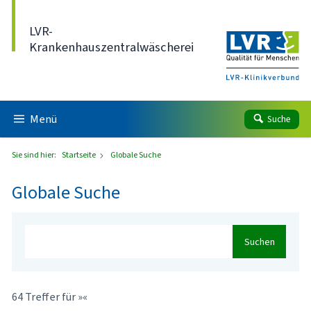
Direkt zum Inhalt
LVR-
Krankenhauszentralwäscherei
Menü
Suche
Sie sind hier:
Startseite
Globale Suche
Globale Suche
Suchen
64 Treffer für »«