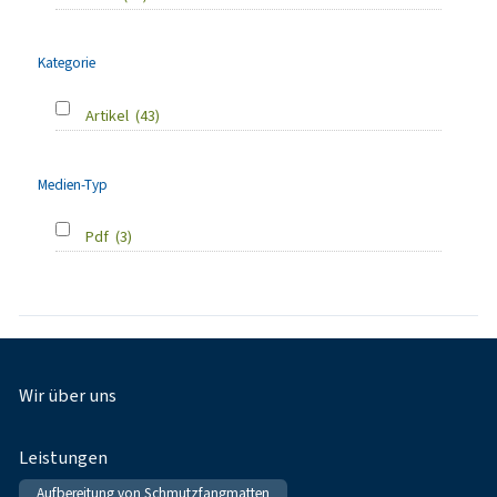
Kategorie
Artikel
(43)
Medien-Typ
Pdf
(3)
Fußnavigation
Wir über uns
Leistungen
Aufbereitung von Schmutzfangmatten