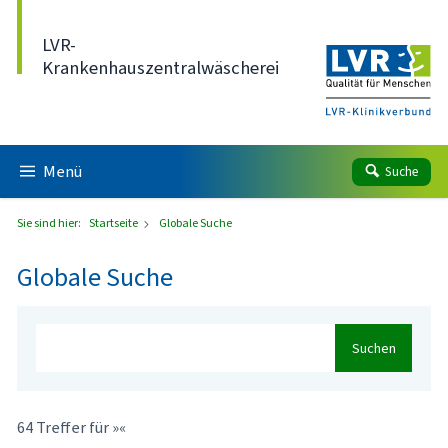
Direkt zum Inhalt
LVR-
Krankenhauszentralwäscherei
Menü
Suche
Sie sind hier:
Startseite
Globale Suche
Globale Suche
Suchen
64 Treffer für »«