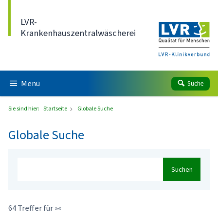
Direkt zum Inhalt
LVR-
Krankenhauszentralwäscherei
Menü
Suche
Sie sind hier:
Startseite
Globale Suche
Globale Suche
Suchen
64 Treffer für »«