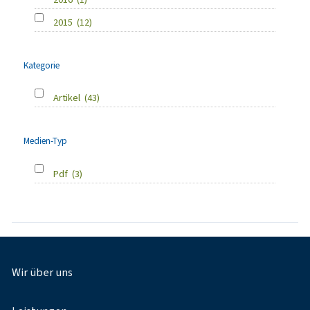
2015
(12)
Kategorie
Artikel
(43)
Medien-Typ
Pdf
(3)
Fußnavigation
Wir über uns