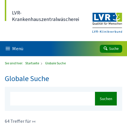
Direkt zum Inhalt
LVR-
Krankenhauszentralwäscherei
Menü
Suche
Sie sind hier:
Startseite
Globale Suche
Globale Suche
Suchen
64 Treffer für »«