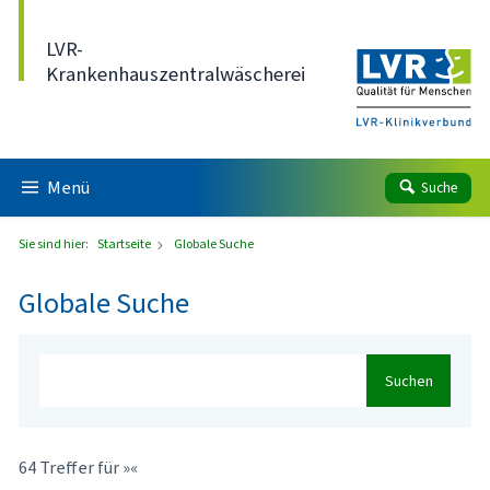
Direkt zum Inhalt
LVR-
Krankenhauszentralwäscherei
Menü
Suche
Sie sind hier:
Startseite
Globale Suche
Globale Suche
Suchen
64 Treffer für »«