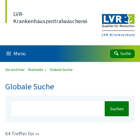
Direkt zum Inhalt
LVR-
Krankenhauszentralwäscherei
Menü
Suche
Sie sind hier:
Startseite
Globale Suche
Globale Suche
Suchen
64 Treffer für »«