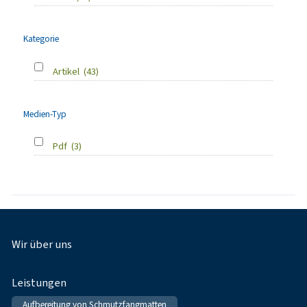
Kategorie
Artikel
(43)
Medien-Typ
Pdf
(3)
Fußnavigation
Wir über uns
Leistungen
Aufbereitung von Schmutzfangmatten