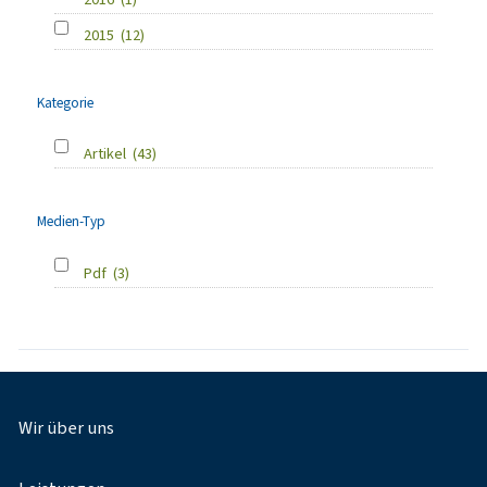
2015
(12)
Kategorie
Artikel
(43)
Medien-Typ
Pdf
(3)
Fußnavigation
Wir über uns