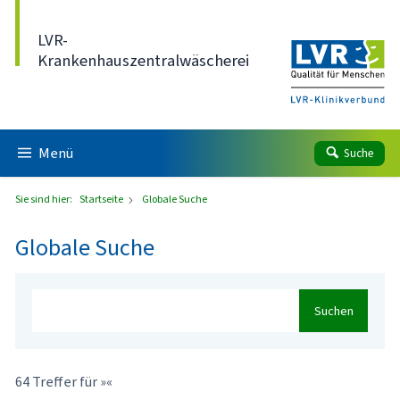
Direkt zum Inhalt
LVR-
Krankenhauszentralwäscherei
Menü
Suche
Sie sind hier:
Startseite
Globale Suche
Globale Suche
Suchen
64 Treffer für »«