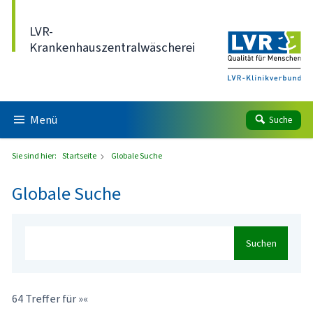
Direkt zum Inhalt
LVR-
Krankenhauszentralwäscherei
Menü
Suche
Sie sind hier:
Startseite
Globale Suche
Globale Suche
Suchen
64 Treffer für »«