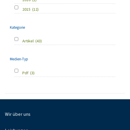
2015
(12)
Kategorie
Artikel
(43)
Medien-Typ
Pdf
(3)
Fußnavigation
Wir über uns