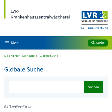
Direkt zum Inhalt
LVR-
Krankenhauszentralwäscherei
Menü
Suche
Sie sind hier:
Startseite
Globale Suche
Globale Suche
Suchen
64 Treffer für »«