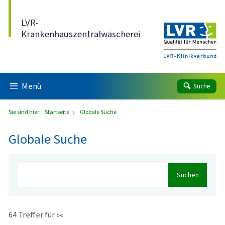
Direkt zum Inhalt
LVR-
Krankenhauszentralwäscherei
Menü
Suche
Sie sind hier:
Startseite
Globale Suche
Globale Suche
Suchen
64 Treffer für »«