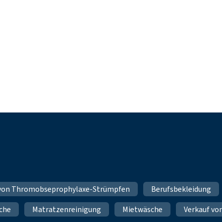
 von Thromobseprophylaxe-Strümpfen
Berufsbekleidung
che
Matratzenreinigung
Mietwäsche
Verkauf vo