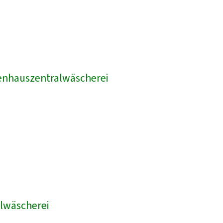
kenhauszentralwäscherei
lwäscherei