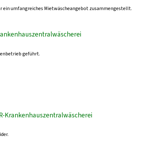
ir ein umfangreiches Mietwäscheangebot zusammengestellt.
Krankenhauszentralwäscherei
genbetrieb geführt.
 LVR-Krankenhauszentralwäscherei
ider.