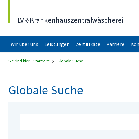
Direkt zum Inhalt
LVR-Krankenhauszentralwäscherei
Wir über uns
Leistungen
Zertifikate
Karriere
Kon
Sie sind hier:
Startseite
Globale Suche
Globale Suche