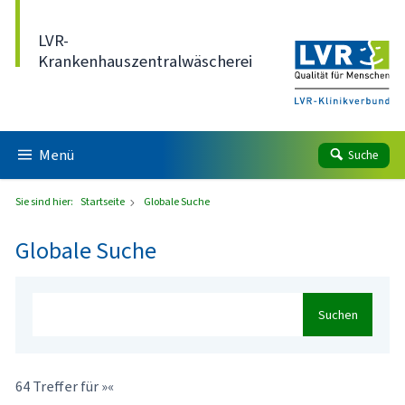
Direkt zum Inhalt
LVR-
Krankenhauszentralwäscherei
Menü
Suche
Sie sind hier:
Startseite
Globale Suche
Globale Suche
Suchen
64 Treffer für »«