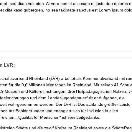
erat, sed diam voluptua. At vero eos et accusam et justo duo dolores e
et clita kasd gubergren, no sea takimata sanctus est Lorem ipsum dolor
n LVR:
schaftsverband Rheinland (LVR) arbeitet als Kommunalverband mit ru
gten für die 9,6 Millionen Menschen im Rheinland. Mit seinen 41 Schul
 19 Museen und Kultureinrichtungen, drei Heilpädagogischen Netzen, vi
feeinrichtungen und dem Landesjugendamt erfüllt er Aufgaben, die
dweit wahrgenommen werden. Der LVR ist Deutschlands größter Leistu
hen mit Behinderungen und engagiert sich für Inklusion in allen
eichen. „Qualität für Menschen“ ist sein Leitgedanke.
eisfreien Städte und die zwölf Kreise im Rheinland sowie die StädteReg