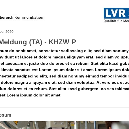
ber 2020
-Meldung (TA) - KHZW P
sum dolor sit amet, consetetur sadipscing elitr, sed diam nonum
nvidunt ut labore et dolore magna aliquyam erat, sed diam voluptu
 et accusam et justo duo dolores et ea rebum. Stet clita kasd gub
akimata sanctus est Lorem ipsum dolor sit amet. Lorem ipsum dolo
nsetetur sadipscing elitr, sed diam nonumy eirmod tempor invidun
t dolore magna aliquyam erat, sed diam voluptua. At vero eos et 
 duo dolores et ea rebum. Stet clita kasd gubergren, no sea takima
est Lorem ipsum dolor sit amet.
ipsum