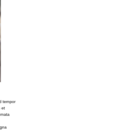
od tempor
 et
kimata
agna