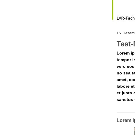
16. Dezem
Test
Lorem ip
tempor i
vero eos
no sea t
amet, co
labore e
et justo
sanctus 
Lorem 