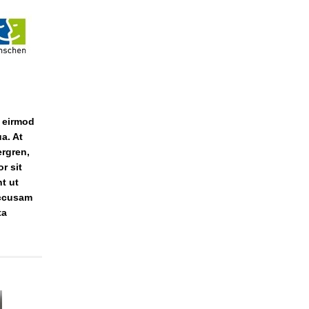
y eirmod
a. At
ergren,
r sit
t ut
accusam
ta