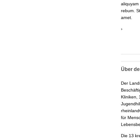
aliquyam 
rebum. St
amet.
›
Über de
Der Land
Beschäfti
Kliniken,
Jugendhil
rheinlan
für Mensc
Lebensber
Die 13 kr