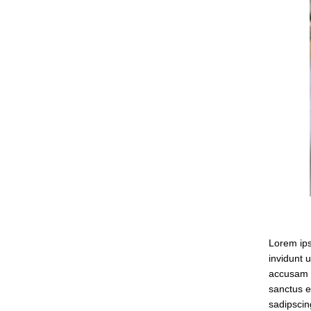
Lorem ips
invidunt 
accusam e
sanctus e
sadipscin