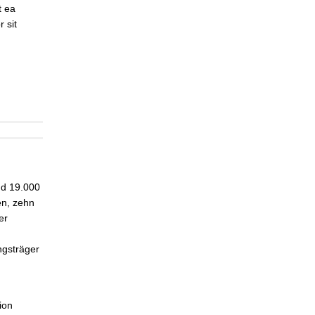
t ea
 sit
nd 19.000
en, zehn
er
ngsträger
ion